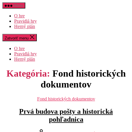
Preskočiť
Menu
na
obsah
O hre
Pravidlá hry
Herný plán
Zatvoriť menu
O hre
Pravidlá hry
Herný plán
Kategória:
Fond historických
dokumentov
Kategórie
Fond historických dokumentov
Prvá budova pošty a historická
pohľadnica
Autor