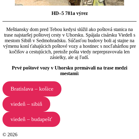
HD–5 781a výrez
Meštiansky dom pred Tebou kedysi slúžil ako poštová stanica na
trase najstaršej poštovej cesty v Uhorsku. Spájala cisársku Viedeň s
mestom Sibiň v Sedmohradsku. Súčasťou budovy boli aj stajne na
výmenu koní ťahajúcich poštové vozy a hostinec s nocľahárňou pre
kočišov a cestujúcich, pretože pošta vtedy neprepravovala len
zásielky, ale aj ľudí.
Prvé poštové vozy v Uhorsku premávali na trase medzi
mestami:
Bratislava – košice
viedeň – sibiň
viedeň – budapešť
© 2026