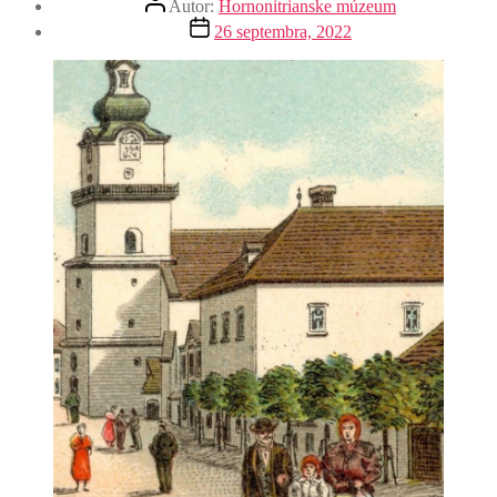
Autor:
Hornonitrianske múzeum
článku
Dátum
26 septembra, 2022
článku