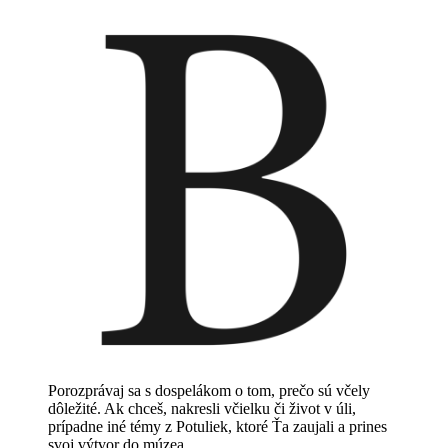
Porozprávaj sa s dospelákom o tom, prečo sú včely
dôležité. Ak chceš, nakresli včielku či život v úli,
prípadne iné témy z Potuliek, ktoré Ťa zaujali a prines
svoj výtvor do múzea.