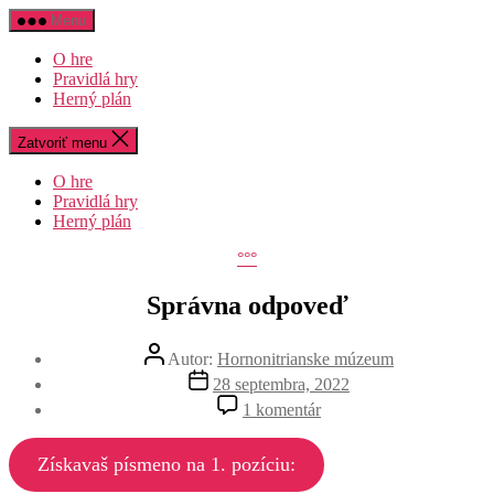
Preskočiť
Menu
na
obsah
O hre
Pravidlá hry
Herný plán
Zatvoriť menu
O hre
Pravidlá hry
Herný plán
Kategórie
°°°
Správna odpoveď
Autor
Autor:
Hornonitrianske múzeum
článku
Dátum
28 septembra, 2022
článku
na
1 komentár
Správna
odpoveď
Získavaš písmeno na 1. pozíciu: