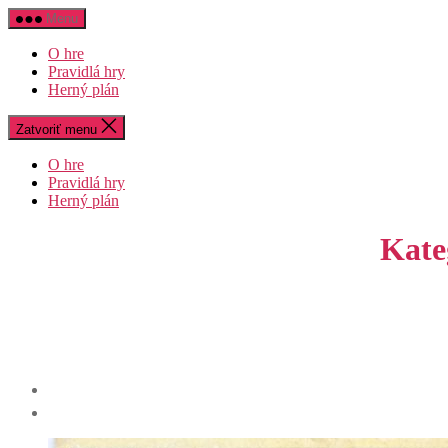
Preskočiť
Menu
na
obsah
O hre
Pravidlá hry
Herný plán
Zatvoriť menu
O hre
Pravidlá hry
Herný plán
Kate