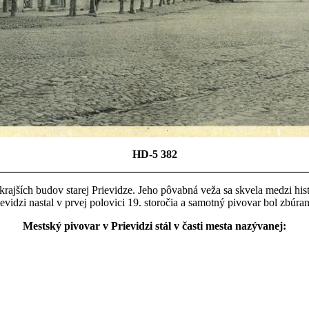
HD-5 382
 najkrajších budov starej Prievidze. Jeho pôvabná veža sa skvela medzi 
vidzi nastal v prvej polovici 19. storočia a samotný pivovar bol zbúran
Mestský pivovar v Prievidzi stál v časti mesta nazývanej: