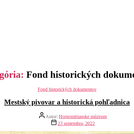
gória:
Fond historických dokum
Kategórie
Fond historických dokumentov
Mestský pivovar a historická pohľadnica
Autor
Autor:
Hornonitrianske múzeum
článku
Dátum
23 septembra, 2022
článku